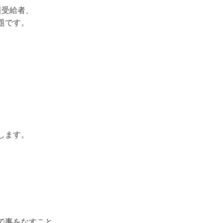
護受給者、
題です。
します。
で事をなすこと。