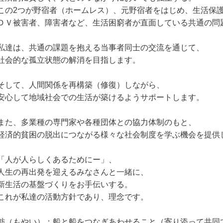
この2つが野宿者（ホームレス）、元野宿者をはじめ、生活保
ＤＶ被害者、障害者など、生活困窮者が直面している共通の問
私達は、共通の課題を抱える当事者同士の交流を通じて、
社会的な孤立状態の解消を目指します。
そして、人間関係を再構築（修復）しながら、
安心して地域社会での生活が築けるようサポートします。
また、多業種の専門家や各種団体との協力体制のもと、
経済的貧困の脱出につながる様々な社会制度を学ぶ機会を提供
「人が人らしくあるためにー」、
人生の再出発を迎えるみなさんと一緒に、
新生活の基盤づくりをお手伝いする。
これが私達の活動方針であり、理念です。
舫（もやい）：船と船をつなぎあわせること（寄り添って共同